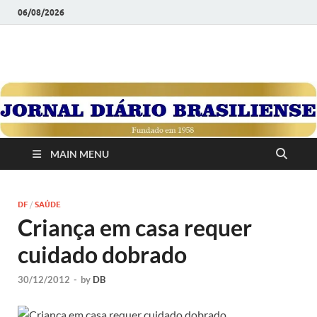
06/08/2026
JORNAL DIÁRIO
Diário Brasiliense: Um Jornal de Brasília Para o Brasil Desde
1958
BRASILIENSE
MAIN MENU
DF
/
SAÚDE
Criança em casa requer
cuidado dobrado
30/12/2012
-
by
DB