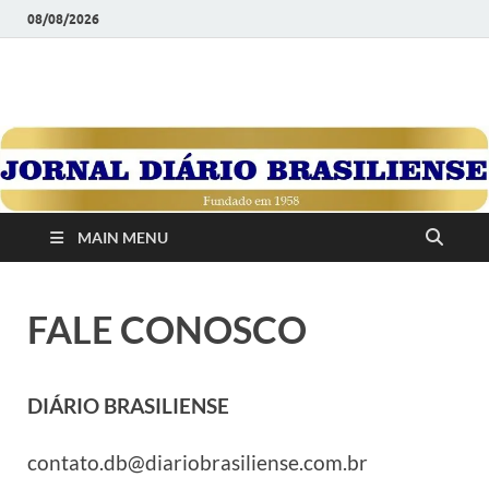
08/08/2026
JORNAL DIÁRIO
Diário Brasiliense: Um Jornal de Brasília Para o Brasil Desde
1958
BRASILIENSE
MAIN MENU
FALE CONOSCO
DIÁRIO BRASILIENSE
contato.db@diariobrasiliense.com.br