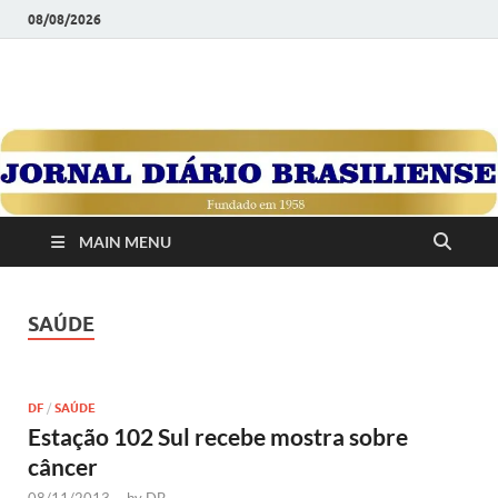
08/08/2026
JORNAL DIÁRIO
Diário Brasiliense: Um Jornal de Brasília Para o Brasil Desde
1958
BRASILIENSE
MAIN MENU
SAÚDE
DF
/
SAÚDE
Estação 102 Sul recebe mostra sobre
câncer