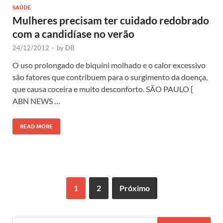
SAÚDE
Mulheres precisam ter cuidado redobrado
com a candidíase no verão
24/12/2012
-
by
DB
O uso prolongado de biquíni molhado e o calor excessivo
são fatores que contribuem para o surgimento da doença,
que causa coceira e muito desconforto. SÃO PAULO [
ABN NEWS …
READ MORE
1
2
Próximo