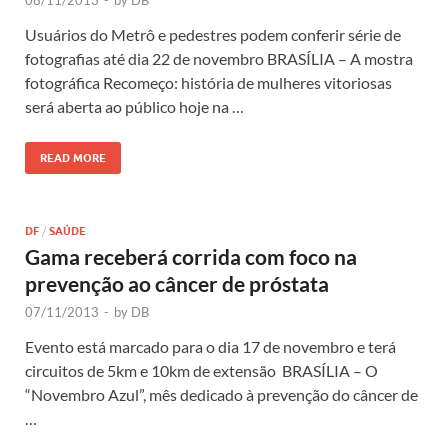
08/11/2013
-
by
DB
Usuários do Metrô e pedestres podem conferir série de
fotografias até dia 22 de novembro BRASÍLIA – A mostra
fotográfica Recomeço: história de mulheres vitoriosas
será aberta ao público hoje na …
READ MORE
DF
/
SAÚDE
Gama receberá corrida com foco na
prevenção ao câncer de próstata
07/11/2013
-
by
DB
Evento está marcado para o dia 17 de novembro e terá
circuitos de 5km e 10km de extensão BRASÍLIA – O
“Novembro Azul”, mês dedicado à prevenção do câncer de
…