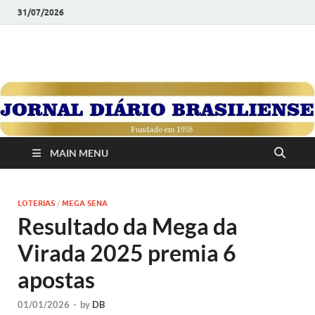
31/07/2026
JORNAL DIÁRIO
Diário Brasiliense: Um Jornal de Brasília Para o Brasil Desde
1958
BRASILIENSE
MAIN MENU
LOTERIAS
/
MEGA SENA
Resultado da Mega da
Virada 2025 premia 6
apostas
01/01/2026
-
by
DB