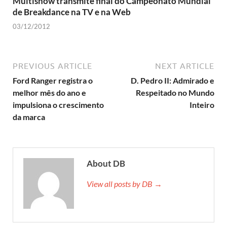
Multishow transmite final do Campeonato Mundial
de Breakdance na TV e na Web
03/12/2012
PREVIOUS ARTICLE
NEXT ARTICLE
Ford Ranger registra o
D. Pedro II: Admirado e
melhor mês do ano e
Respeitado no Mundo
impulsiona o crescimento
Inteiro
da marca
About DB
View all posts by DB →