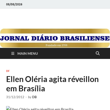
08/08/2026
JORNAL DIÁRIO
Diário Brasiliense: Um Jornal de Brasília Para o Brasil Desde
1958
BRASILIENSE
MAIN MENU
DF
Ellen Oléria agita réveillon
em Brasília
31/12/2012
-
by
DB