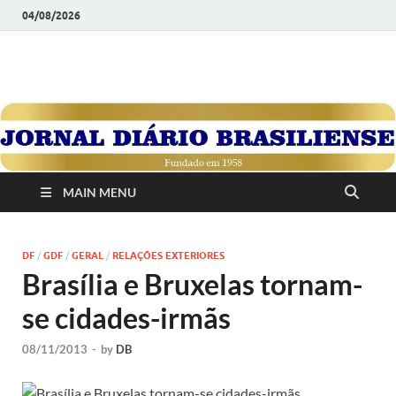
04/08/2026
JORNAL DIÁRIO
Diário Brasiliense: Um Jornal de Brasília Para o Brasil Desde
1958
BRASILIENSE
MAIN MENU
DF
/
GDF
/
GERAL
/
RELAÇÕES EXTERIORES
Brasília e Bruxelas tornam-
se cidades-irmãs
08/11/2013
-
by
DB