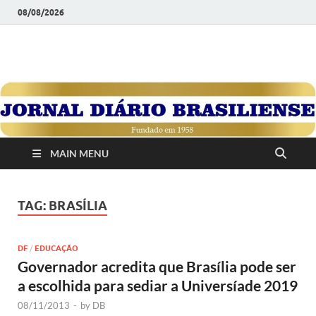
08/08/2026
JORNAL DIÁRIO
Diário Brasiliense: Um Jornal de Brasília Para o Brasil Desde
1958
BRASILIENSE
MAIN MENU
TAG:
BRASÍLIA
DF
/
EDUCAÇÃO
Governador acredita que Brasília pode ser
a escolhida para sediar a Universíade 2019
08/11/2013
-
by
DB