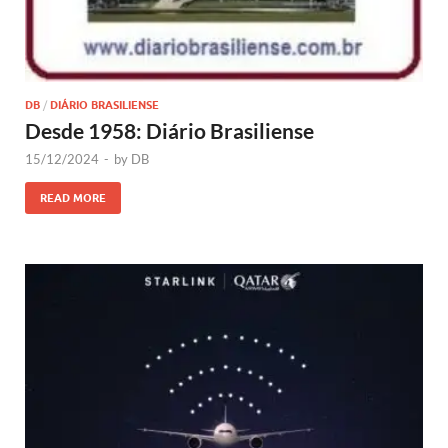
DB
/
DIÁRIO BRASILIENSE
Desde 1958: Diário Brasiliense
15/12/2024
-
by
DB
READ MORE