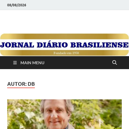
08/08/2026
JORNAL DIÁRIO
Diário Brasiliense: Um Jornal de Brasília Para o Brasil Desde
1958
BRASILIENSE
MAIN MENU
AUTOR:
DB