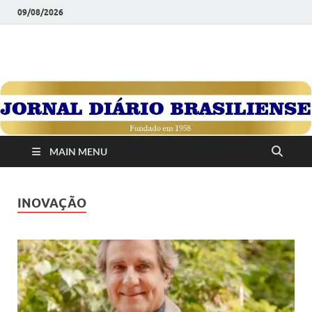
09/08/2026
JORNAL DIÁRIO
Diário Brasiliense: Um Jornal de Brasília Para o Brasil Desde
1958
BRASILIENSE
MAIN MENU
INOVAÇÃO