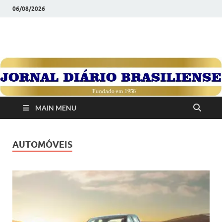
06/08/2026
JORNAL DIÁRIO
Diário Brasiliense: Um Jornal de Brasília Para o Brasil Desde
1958
BRASILIENSE
MAIN MENU
AUTOMÓVEIS