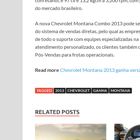
com etanol, e 97 cv e 13,2 kgf.m a 3.200 rpm, com
do mercado brasileiro.
A nova Chevrolet Montana Combo 2013 pode ser 
do sistema de vendas diretas, pelo qual as empre
de todo o suporte com equipes especializadas na
atendimento personalizado, os clientes também
Pós-Vendas para frotas operacionais.
Read more
Chevrolet Montana 2013 ganha ver
TAGGED
2013
CHEVROLET
GANHA
MONTANA
RELATED POSTS