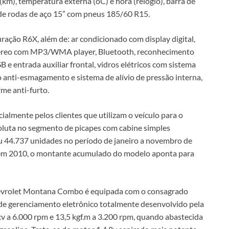
(km), temperatura externa (oC) e hora (relógio), barra de
 de rodas de aço 15” com pneus 185/60 R15.
uração R6X, além de: ar condicionado com display digital,
téreo com MP3/WMA player, Bluetooth, reconhecimento
B e entrada auxiliar frontal, vidros elétricos com sistema
o anti-esmagamento e sistema de alívio de pressão interna,
rme anti-furto.
almente pelos clientes que utilizam o veículo para o
oluta no segmento de picapes com cabine simples
ou 44.737 unidades no período de janeiro a novembro de
 em 2010, o montante acumulado do modelo aponta para
evrolet Montana Combo é equipada com o consagrado
 de gerenciamento eletrônico totalmente desenvolvido pela
v a 6.000 rpm e 13,5 kgf.m a 3.200 rpm, quando abastecida