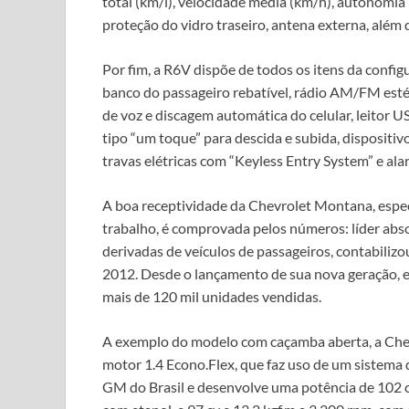
total (km/l), velocidade média (km/h), autonomia 
proteção do vidro traseiro, antena externa, além
Por fim, a R6V dispõe de todos os itens da config
banco do passageiro rebatível, rádio AM/FM es
de voz e discagem automática do celular, leitor US
tipo “um toque” para descida e subida, dispositiv
travas elétricas com “Keyless Entry System” e ala
A boa receptividade da Chevrolet Montana, especi
trabalho, é comprovada pelos números: líder abs
derivadas de veículos de passageiros, contabiliz
2012. Desde o lançamento de sua nova geração,
mais de 120 mil unidades vendidas.
A exemplo do modelo com caçamba aberta, a Ch
motor 1.4 Econo.Flex, que faz uso de um sistema
GM do Brasil e desenvolve uma potência de 102 c