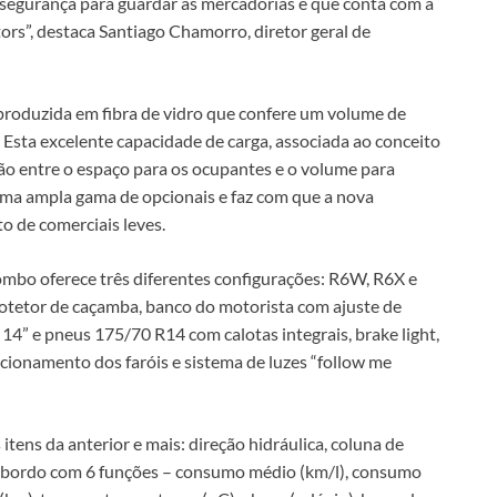
, segurança para guardar as mercadorias e que conta com a
rs”, destaca Santiago Chamorro, diretor geral de
oduzida em fibra de vidro que confere um volume de
. Esta excelente capacidade de carga, associada ao conceito
ão entre o espaço para os ocupantes e o volume para
uma ampla gama de opcionais e faz com que a nova
 de comerciais leves.
ombo oferece três diferentes configurações: R6W, R6X e
rotetor de caçamba, banco do motorista com ajuste de
 14” e pneus 175/70 R14 com calotas integrais, brake light,
acionamento dos faróis e sistema de luzes “follow me
itens da anterior e mais: direção hidráulica, coluna de
e bordo com 6 funções – consumo médio (km/l), consumo