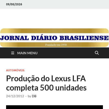
09/08/2026
JORNAL DIÁRIO
Diário Brasiliense: Um Jornal de Brasília Para o Brasil Desde
1958
BRASILIENSE
MAIN MENU
AUTOMÓVEIS
Produção do Lexus LFA
completa 500 unidades
24/12/2012
-
by
DB