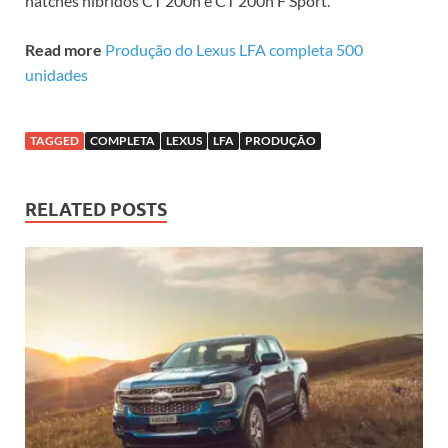
hatches híbridos CT 200h e CT 200h F Sport.
Read more
Produção do Lexus LFA completa 500
unidades
TAGGED
COMPLETA
LEXUS
LFA
PRODUÇÃO
RELATED POSTS