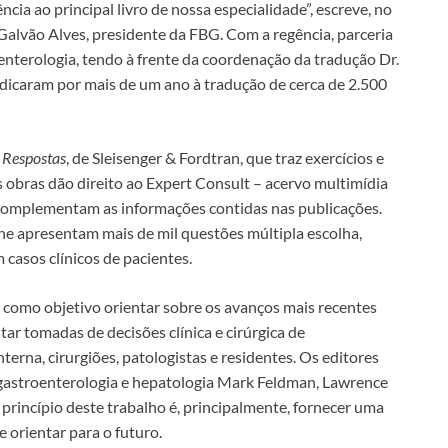
ncia ao principal livro de nossa especialidade”, escreve, no
é Galvão Alves, presidente da FBG. Com a regência, parceria
nterologia, tendo à frente da coordenação da tradução Dr.
edicaram por mais de um ano à tradução de cerca de 2.500
 Respostas
, de Sleisenger & Fordtran, que traz exercícios e
 obras dão direito ao Expert Consult – acervo multimídia
 complementam as informações contidas nas publicações.
ine apresentam mais de mil questões múltipla escolha,
casos clínicos de pacientes.
como objetivo orientar sobre os avanços mais recentes
tar tomadas de decisões clínica e cirúrgica de
terna, cirurgiões, patologistas e residentes. Os editores
gastroenterologia e hepatologia Mark Feldman, Lawrence
princípio deste trabalho é, principalmente, fornecer uma
 orientar para o futuro.