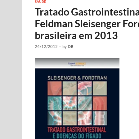
SAÚDE
Tratado Gastrointestin
Feldman Sleisenger For
brasileira em 2013
24/12/2012
-
by
DB