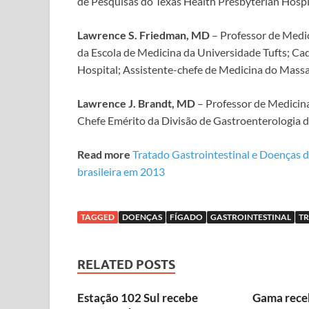
de Pesquisas do Texas Health Presbyterian Hospi
Lawrence S. Friedman, MD
– Professor de Medic
da Escola de Medicina da Universidade Tufts; 
Hospital; Assistente-chefe de Medicina do Massa
Lawrence J. Brandt, MD
– Professor de Medicina
Chefe Emérito da Divisão de Gastroenterologia 
Read more
Tratado Gastrointestinal e Doenças 
brasileira em 2013
TAGGED
DOENÇAS
FÍGADO
GASTROINTESTINAL
T
RELATED POSTS
Estação 102 Sul recebe
Gama rece