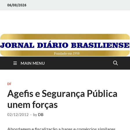
06/08/2026
JORNAL DIÁRIO
Diário Brasiliense: Um Jornal de Brasília Para o Brasil Desde
1958
BRASILIENSE
MAIN MENU
DF
Agefis e Segurança Pública
unem forças
02/12/2012
-
by
DB
Abordagem e fiscalização a bares e comércios similares