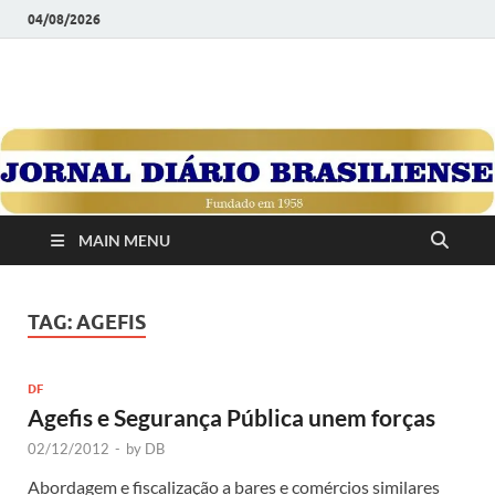
04/08/2026
JORNAL DIÁRIO
Diário Brasiliense: Um Jornal de Brasília Para o Brasil Desde
1958
BRASILIENSE
MAIN MENU
TAG:
AGEFIS
DF
Agefis e Segurança Pública unem forças
02/12/2012
-
by
DB
Abordagem e fiscalização a bares e comércios similares