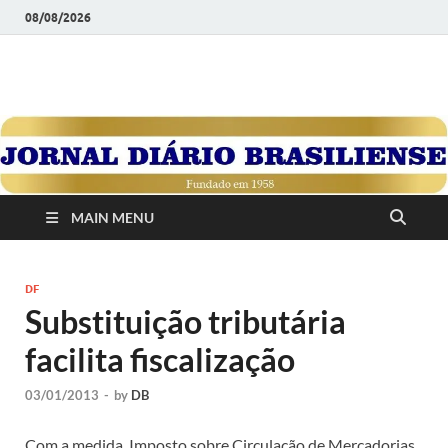
08/08/2026
JORNAL DIÁRIO
Diário Brasiliense: Um Jornal de Brasília Para o Brasil Desde
1958
BRASILIENSE
MAIN MENU
DF
Substituição tributária
facilita fiscalização
03/01/2013
-
by
DB
Com a medida, Imposto sobre Circulação de Mercadorias