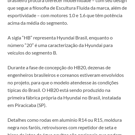
brasileiro procura oferecer modernidade – com seu design
que segue a filosofia de Escultura Fluída da marca, além de
esportividade – com motores 1.0 e 1.6 que têm potência
acima da média do segmento.
A sigla “HB” representa Hyundai Brasil, enquanto o
número “20” é uma caracterização da Hyundai para
veículos do segmento B.
Durante a fase de concepção do HB20, dezenas de
engenheiros brasileiros e coreanos estiveram envolvidos
no projeto, para que o modelo atendesse às condições
típicas do Brasil. O HB20 está sendo produzido na
primeira fábrica própria da Hyundai no Brasil, instalada
em Piracicaba (SP).
Detalhes como rodas em alumínio R14 ou R15, moldura
negra nos faróis, retrovisores com repetidor de seta e
bicos de jatos de água ocultos são opcionais que podem