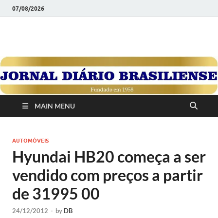
07/08/2026
JORNAL DIÁRIO
Diário Brasiliense: Um Jornal de Brasília Para o Brasil Desde
1958
BRASILIENSE
MAIN MENU
AUTOMÓVEIS
Hyundai HB20 começa a ser
vendido com preços a partir
de 31995 00
24/12/2012
-
by
DB