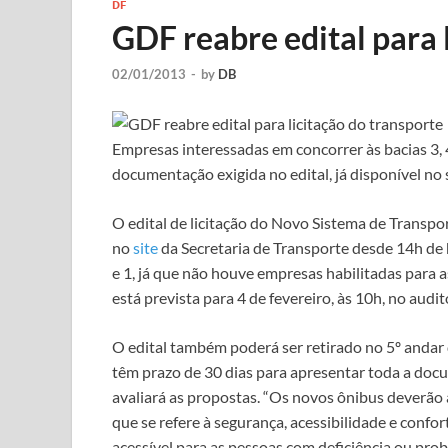
DF
GDF reabre edital para 
02/01/2013
-
by
DB
Empresas interessadas em concorrer às bacias 3, 4
documentação exigida no edital, já disponível no 
O edital de licitação do Novo Sistema de Transpor
no
site
da Secretaria de Transporte desde 14h de ho
e 1, já que não houve empresas habilitadas para 
está prevista para 4 de fevereiro, às 10h, no au
O edital também poderá ser retirado no 5º andar 
têm prazo de 30 dias para apresentar toda a doc
avaliará as propostas. “Os novos ônibus deverão a
que se refere à segurança, acessibilidade e confort
acessível para as pessoas com deficiência ou pr