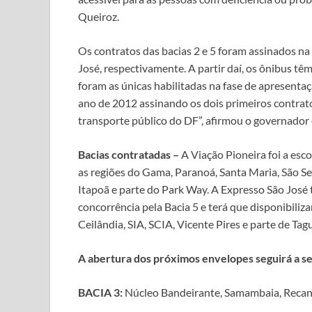
Queiroz.
Os contratos das bacias 2 e 5 foram assinados na 
José, respectivamente. A partir daí, os ônibus tê
foram as únicas habilitadas na fase de apresent
ano de 2012 assinando os dois primeiros contrat
transporte público do DF”, afirmou o governador e
Bacias contratadas –
A Viação Pioneira foi a esco
as regiões do Gama, Paranoá, Santa Maria, São Se
Itapoã e parte do Park Way. A Expresso São José t
concorrência pela Bacia 5 e terá que disponibiliza
Ceilândia, SIA, SCIA, Vicente Pires e parte de Tag
A abertura dos próximos envelopes seguirá a s
BACIA 3:
Núcleo Bandeirante, Samambaia, Recanto