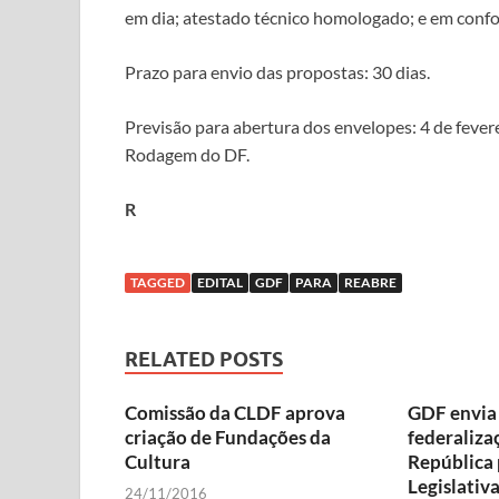
em dia; atestado técnico homologado; e em confor
Prazo para envio das propostas: 30 dias.
Previsão para abertura dos envelopes: 4 de fever
Rodagem do DF.
R
TAGGED
EDITAL
GDF
PARA
REABRE
RELATED POSTS
Comissão da CLDF aprova
GDF envia 
criação de Fundações da
federaliza
Cultura
República
Legislativ
24/11/2016