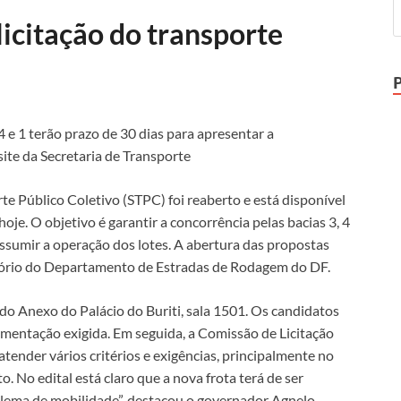
licitação do transporte
 e 1 terão prazo de 30 dias para apresentar a
site da Secretaria de Transporte
te Público Coletivo (STPC) foi reaberto e está disponível
je. O objetivo é garantir a concorrência pelas bacias 3, 4
assumir a operação dos lotes. A abertura das propostas
ditório do Departamento de Estradas de Rodagem do DF.
do Anexo do Palácio do Buriti, sala 1501. Os candidatos
umentação exigida. Em seguida, a Comissão de Licitação
tender vários critérios e exigências, principalmente no
o. No edital está claro que a nova frota terá de ser
oblema de mobilidade”, destacou o governador Agnelo