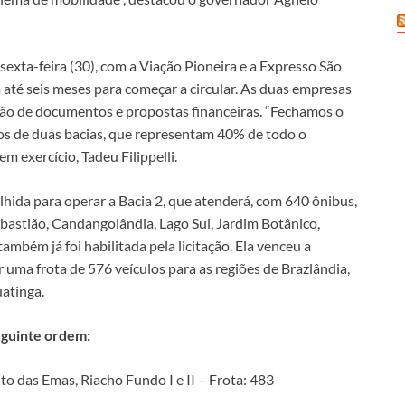
sexta-feira (30), com a Viação Pioneira e a Expresso São
m até seis meses para começar a circular. As duas empresas
ação de documentos e propostas financeiras. “Fechamos o
os de duas bacias, que representam 40% de todo o
m exercício, Tadeu Filippelli.
lhida para operar a Bacia 2, que atenderá, com 640 ônibus,
bastião, Candangolândia, Lago Sul, Jardim Botânico,
ambém já foi habilitada pela licitação. Ela venceu a
r uma frota de 576 veículos para as regiões de Brazlândia,
uatinga.
eguinte ordem:
 das Emas, Riacho Fundo I e II – Frota: 483