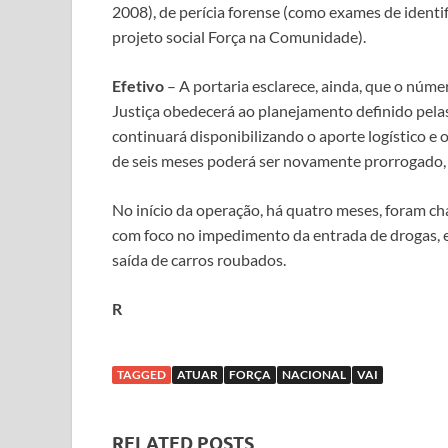
2008), de perícia forense (como exames de identi
projeto social Força na Comunidade).
Efetivo
– A portaria esclarece, ainda, que o númer
Justiça obedecerá ao planejamento definido pela
continuará disponibilizando o aporte logístico e o 
de seis meses poderá ser novamente prorrogado, c
No início da operação, há quatro meses, foram 
com foco no impedimento da entrada de drogas, e
saída de carros roubados.
R
TAGGED
ATUAR
FORÇA
NACIONAL
VAI
RELATED POSTS