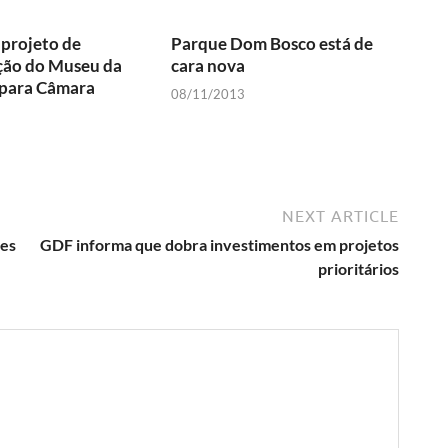
projeto de
Parque Dom Bosco está de
ção do Museu da
cara nova
 para Câmara
08/11/2013
a
NEXT ARTICLE
ões
GDF informa que dobra investimentos em projetos
prioritários