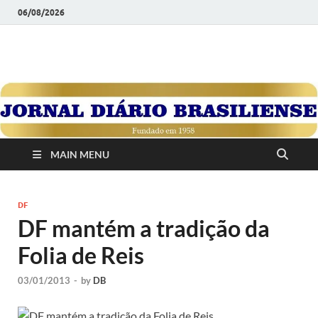
06/08/2026
JORNAL DIÁRIO
Diário Brasiliense: Um Jornal de Brasília Para o Brasil Desde
1958
BRASILIENSE
MAIN MENU
DF
DF mantém a tradição da
Folia de Reis
03/01/2013
-
by
DB