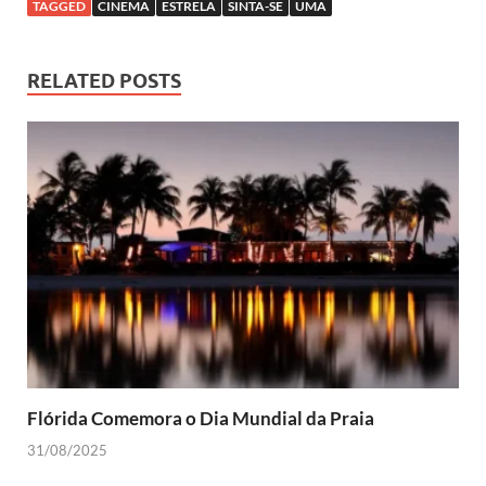
TAGGED
CINEMA
ESTRELA
SINTA-SE
UMA
RELATED POSTS
Flórida Comemora o Dia Mundial da Praia
31/08/2025