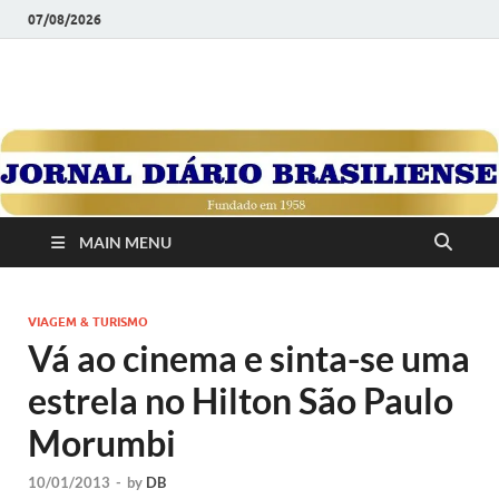
07/08/2026
JORNAL DIÁRIO
Diário Brasiliense: Um Jornal de Brasília Para o Brasil Desde
1958
BRASILIENSE
MAIN MENU
VIAGEM & TURISMO
Vá ao cinema e sinta-se uma
estrela no Hilton São Paulo
Morumbi
10/01/2013
-
by
DB