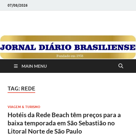
07/08/2026
JORNAL DIÁRIO
Diário Brasiliense: Um Jornal de Brasília Para o Brasil Desde
1958
BRASILIENSE
MAIN MENU
TAG:
REDE
VIAGEM & TURISMO
Hotéis da Rede Beach têm preços para a
baixa temporada em São Sebastião no
Litoral Norte de São Paulo