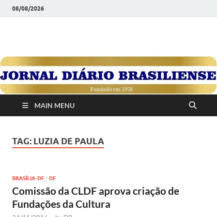
08/08/2026
JORNAL DIÁRIO
Diário Brasiliense: Um Jornal de Brasília Para o Brasil Desde
1958
BRASILIENSE
MAIN MENU
TAG:
LUZIA DE PAULA
BRASÍLIA-DF
/
DF
Comissão da CLDF aprova criação de
Fundações da Cultura