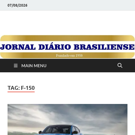
07/08/2026
JORNAL DIÁRIO
Diário Brasiliense: Um Jornal de Brasília Para o Brasil Desde
1958
BRASILIENSE
MAIN MENU
TAG:
F-150