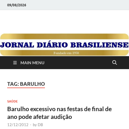
09/08/2026
JORNAL DIÁRIO
Diário Brasiliense: Um Jornal de Brasília Para o Brasil Desde
1958
BRASILIENSE
MAIN MENU
TAG:
BARULHO
SAÚDE
Barulho excessivo nas festas de final de
ano pode afetar audição
12/12/2012
-
by
DB