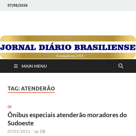
07/08/2026
JORNAL DIÁRIO
Diário Brasiliense: Um Jornal de Brasília Para o Brasil Desde
1958
BRASILIENSE
MAIN MENU
TAG:
ATENDERÃO
DF
Ônibus especiais atenderão moradores do
Sudoeste
07/01/2013
-
by
DB