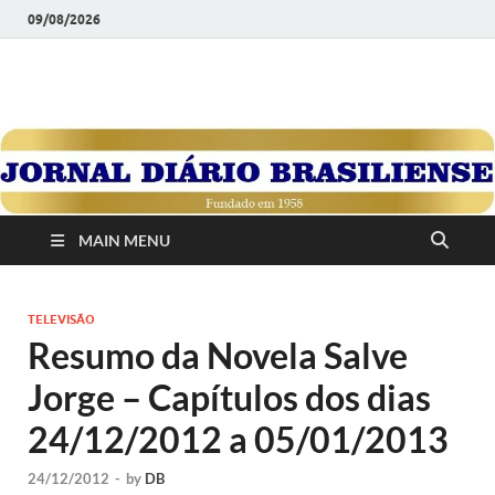
09/08/2026
JORNAL DIÁRIO
Diário Brasiliense: Um Jornal de Brasília Para o Brasil Desde
1958
BRASILIENSE
MAIN MENU
TELEVISÃO
Resumo da Novela Salve
Jorge – Capítulos dos dias
24/12/2012 a 05/01/2013
24/12/2012
-
by
DB