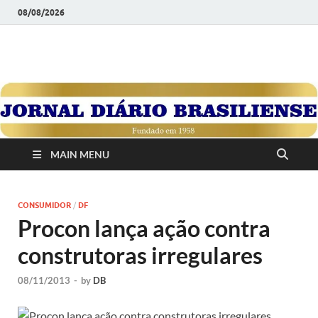
08/08/2026
JORNAL DIÁRIO
Diário Brasiliense: Um Jornal de Brasília Para o Brasil Desde
1958
BRASILIENSE
MAIN MENU
CONSUMIDOR
/
DF
Procon lança ação contra
construtoras irregulares
08/11/2013
-
by
DB