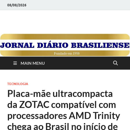
08/08/2026
JORNAL DIÁRIO
Diário Brasiliense: Um Jornal de Brasília Para o Brasil Desde
1958
BRASILIENSE
MAIN MENU
TECNOLOGIA
Placa-mãe ultracompacta
da ZOTAC compatível com
processadores AMD Trinity
chega ao Brasil no início de