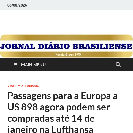
06/08/2026
JORNAL DIÁRIO
Diário Brasiliense: Um Jornal de Brasília Para o Brasil Desde
1958
BRASILIENSE
MAIN MENU
VIAGEM & TURISMO
Passagens para a Europa a
US 898 agora podem ser
compradas até 14 de
janeiro na Lufthansa