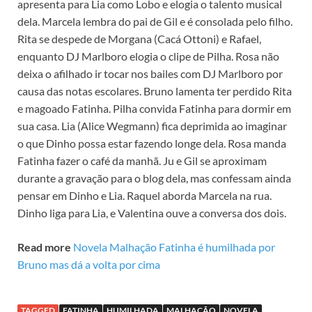
apresenta para Lia como Lobo e elogia o talento musical
dela. Marcela lembra do pai de Gil e é consolada pelo filho.
Rita se despede de Morgana (Cacá Ottoni) e Rafael,
enquanto DJ Marlboro elogia o clipe de Pilha. Rosa não
deixa o afilhado ir tocar nos bailes com DJ Marlboro por
causa das notas escolares. Bruno lamenta ter perdido Rita
e magoado Fatinha. Pilha convida Fatinha para dormir em
sua casa. Lia (Alice Wegmann) fica deprimida ao imaginar
o que Dinho possa estar fazendo longe dela. Rosa manda
Fatinha fazer o café da manhã. Ju e Gil se aproximam
durante a gravação para o blog dela, mas confessam ainda
pensar em Dinho e Lia. Raquel aborda Marcela na rua.
Dinho liga para Lia, e Valentina ouve a conversa dos dois.
Read more
Novela Malhação Fatinha é humilhada por
Bruno mas dá a volta por cima
TAGGED
FATINHA
HUMILHADA
MALHAÇÃO
NOVELA