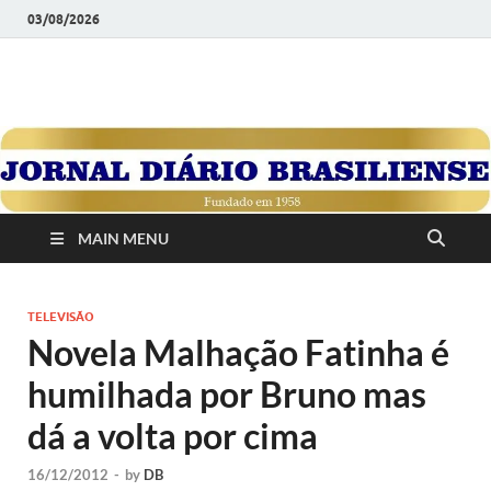
03/08/2026
JORNAL DIÁRIO
Diário Brasiliense: Um Jornal de Brasília Para o Brasil Desde
1958
BRASILIENSE
MAIN MENU
TELEVISÃO
Novela Malhação Fatinha é
humilhada por Bruno mas
dá a volta por cima
16/12/2012
-
by
DB