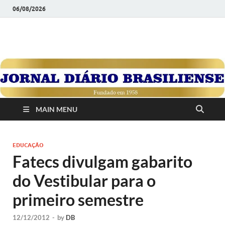
06/08/2026
JORNAL DIÁRIO
Diário Brasiliense: Um Jornal de Brasília Para o Brasil Desde
1958
BRASILIENSE
MAIN MENU
EDUCAÇÃO
Fatecs divulgam gabarito
do Vestibular para o
primeiro semestre
12/12/2012
-
by
DB