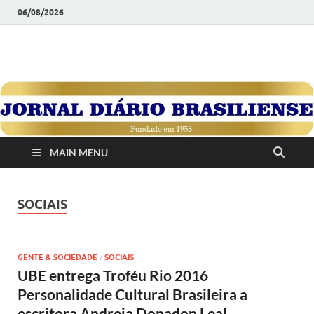
06/08/2026
JORNAL DIÁRIO
Diário Brasiliense: Um Jornal de Brasília Para o Brasil Desde
1958
BRASILIENSE
MAIN MENU
SOCIAIS
GENTE & SOCIEDADE
/
SOCIAIS
UBE entrega Troféu Rio 2016
Personalidade Cultural Brasileira a
escritora Andreia Donadon Leal