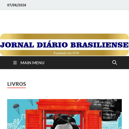
07/08/2026
JORNAL DIÁRIO
Diário Brasiliense: Um Jornal de Brasília Para o Brasil Desde
1958
BRASILIENSE
MAIN MENU
LIVROS