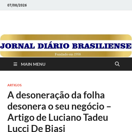
07/08/2026
JORNAL DIÁRIO
Diário Brasiliense: Um Jornal de Brasília Para o Brasil Desde
1958
BRASILIENSE
MAIN MENU
ARTIGOS
A desoneração da folha
desonera o seu negócio –
Artigo de Luciano Tadeu
Lucci De Biasi