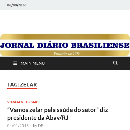
06/08/2026
JORNAL DIÁRIO
Diário Brasiliense: Um Jornal de Brasília Para o Brasil Desde
1958
BRASILIENSE
MAIN MENU
TAG:
ZELAR
VIAGEM & TURISMO
“Vamos zelar pela saúde do setor” diz
presidente da Abav/RJ
04/01/2013
-
by
DB