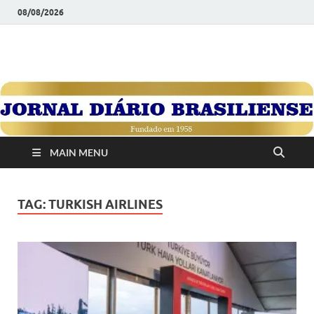
08/08/2026
JORNAL DIÁRIO
Diário Brasiliense: Um Jornal de Brasília Para o Brasil Desde
1958
BRASILIENSE
MAIN MENU
TAG:
TURKISH AIRLINES