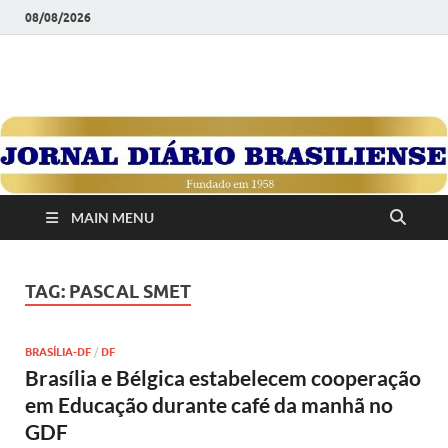
08/08/2026
JORNAL DIÁRIO
Diário Brasiliense: Um Jornal de Brasília Para o Brasil Desde
1958
BRASILIENSE
MAIN MENU
TAG:
PASCAL SMET
BRASÍLIA-DF
/
DF
Brasília e Bélgica estabelecem cooperação
em Educação durante café da manhã no
GDF