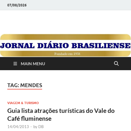
07/08/2026
JORNAL DIÁRIO
Diário Brasiliense: Um Jornal de Brasília Para o Brasil Desde
1958
BRASILIENSE
MAIN MENU
TAG:
MENDES
VIAGEM & TURISMO
Guia lista atrações turísticas do Vale do
Café fluminense
14/04/2013
-
by
DB