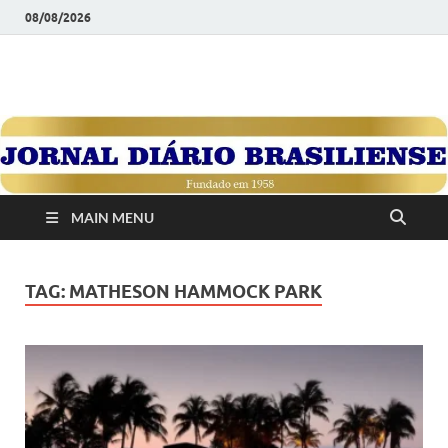
08/08/2026
JORNAL DIÁRIO
Diário Brasiliense: Um Jornal de Brasília Para o Brasil Desde
1958
BRASILIENSE
MAIN MENU
TAG:
MATHESON HAMMOCK PARK