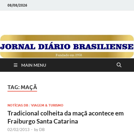
08/08/2026
JORNAL DIÁRIO
Diário Brasiliense: Um Jornal de Brasília Para o Brasil Desde
1958
BRASILIENSE
MAIN MENU
TAG:
MAÇÃ
NOTÍCIAS DB
/
VIAGEM & TURISMO
Tradicional colheita da maçã acontece em
Fraiburgo Santa Catarina
02/02/2013
-
by
DB