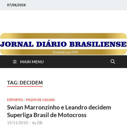
07/08/2026
JORNAL DIÁRIO
Diário Brasiliense: Um Jornal de Brasília Para o Brasil Desde
1958
BRASILIENSE
MAIN MENU
TAG:
DECIDEM
ESPORTES
/
POÇOS DE CALDAS
Swian Marronzinho e Leandro decidem
Superliga Brasil de Motocross
19/11/2010
-
by
DB