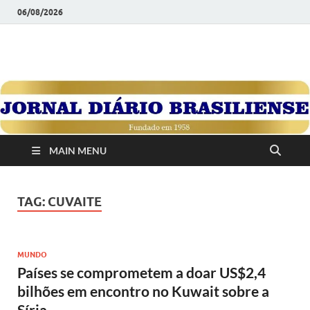
06/08/2026
JORNAL DIÁRIO
Diário Brasiliense: Um Jornal de Brasília Para o Brasil Desde
1958
BRASILIENSE
MAIN MENU
TAG:
CUVAITE
MUNDO
Países se comprometem a doar US$2,4
bilhões em encontro no Kuwait sobre a
Síria