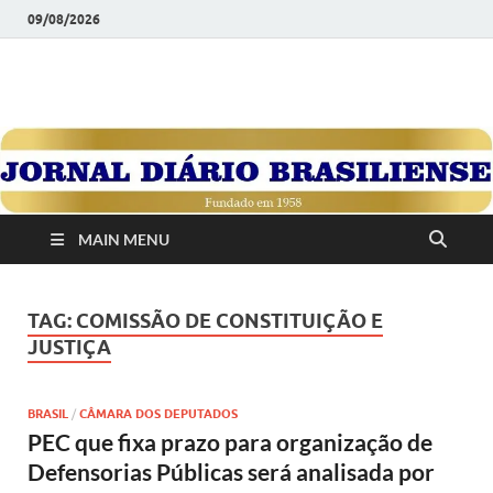
09/08/2026
JORNAL DIÁRIO
Diário Brasiliense: Um Jornal de Brasília Para o Brasil Desde
1958
BRASILIENSE
MAIN MENU
TAG:
COMISSÃO DE CONSTITUIÇÃO E
JUSTIÇA
BRASIL
/
CÂMARA DOS DEPUTADOS
PEC que fixa prazo para organização de
Defensorias Públicas será analisada por