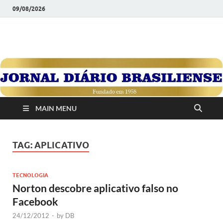
09/08/2026
JORNAL DIÁRIO
Diário Brasiliense: Um Jornal de Brasília Para o Brasil Desde
1958
BRASILIENSE
MAIN MENU
TAG:
APLICATIVO
TECNOLOGIA
Norton descobre aplicativo falso no
Facebook
24/12/2012
-
by
DB